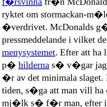
f�rsvinna
fr�n McDonalds m
ryktet om stormackan-m�le
�verdrivet. McDonalds g�r
pressmeddelande i vilket d
menysystemet
. Efter att ha
p�
bilderna
s� v�gar jag
�r av det minimala slaget. 
tiden, s�ga att man vill 
mj�lk s� f�r man, efter i