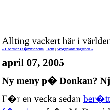
Allting vackert här i världe
« Ubermans s�mnschema
|
Hem
|
Skogsplanteringsrock »
april 07, 2005
Ny meny p� Donkan? Nja
F�r en vecka sedan
ber�tt