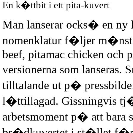
En k�ttbit i ett pita-kuvert
Man lanserar ocks� en ny 
nomenklatur f�ljer m�nst
beef, pitamac chicken och p
versionerna som lanseras.
tilltalande ut p� pressbild
l�ttillagad. Gissningvis tj
arbetsmoment p� att bara sp
br�dkuvertet i st�llet f�r