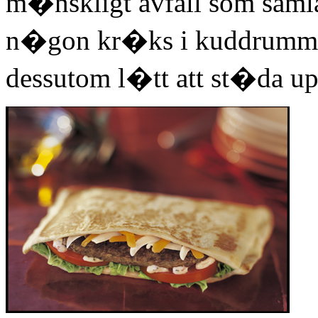
m�nskligt avfall som samla
n�gon kr�ks i kuddrummet
dessutom l�tt att st�da up