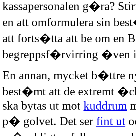
kassapersonalen g�ra? Sti
en att omformulera sin be
att forts�tta att be om en
begreppsf�rvirring �ven i
En annan, mycket b�ttre n
best�mt att de extremt �ck
ska bytas ut mot
kuddrum
m
p� golvet. Det ser
fint ut
oc