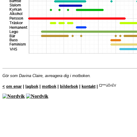
Gör som Davina Claire, avreagera dig i motboken.
<
om enar
|
lagbok
|
motbok
|
bilderbok
|
kontakt
|