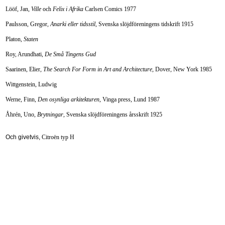
Lööf, Jan,
Ville
och
Felix i Afrika
Carlsen Comics 1977
Paulsson, Gregor,
Anarki eller tidsstil
, Svenska slöjdföreningens tidskrift 1915
Platon,
Staten
Roy, Arundhati,
De Små Tingens Gud
Saarinen, Elier,
The Search For Form in Art and Architecture
, Dover, New York 1985
Wittgenstein, Ludwig
Werne, Finn,
Den osynliga arkitekturen
, Vinga press, Lund 1987
Åhrén, Uno,
Brytningar
, Svenska slöjdföreningens årsskrift 1925
Och givetvis,
Citroën typ H