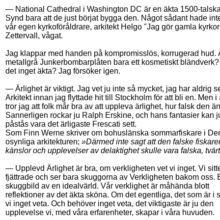
— National Cathedral i Washington DC är en äkta 1500-talska
Synd bara att de just börjat bygga den. Något sådant hade int
vår egen kyrkoföråldrare, arkitekt Helgo "Jag gör gamla kyrkor
Zettervall, vågat.
Jag klappar med handen på kompromisslös, korrugerad hud. 
metallgrå Junkerbombarplåten bara ett kosmetiskt bländverk?
det inget äkta? Jag försöker igen.
— Ärlighet är viktigt. Jag vet ju inte så mycket, jag har aldrig s
Arkitekt innan jag flyttade hit till Stockholm för att bli en. Men i a
tror jag att folk mår bra av att uppleva ärlighet, hur falsk den än
Sannerligen rockar ju Ralph Erskine, och hans fantasier kan ju
påstås vara det ärligaste Frescati sett.
Som Finn Werne skriver om bohuslänska sommarfiskare i De
osynliga arkitekturen;
»Därmed inte sagt att den falske fiskare
känslor och upplevelser av delaktighet skulle vara falska, tvä
— Upplevd Ärlighet är bra, om verkligheten vet vi inget. Vi sitt
fjättrade och ser bara skuggorna av Verkligheten bakom oss. 
skuggbild av en idealvärld. Vår verklighet är måhända blott
reflektioner av det äkta sköna. Om det egentliga, det som är i 
vi inget veta. Och behöver inget veta, det viktigaste är ju den
upplevelse vi, med våra erfarenheter, skapar i våra huvuden.