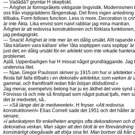
— Vadådå? grymtar H skeptiskt.
— Ärlighet är formspråkets viktigaste lingvistik. Modernismen 
oss från vispgräddens fångenskap. Det finns ingen anledning 
tillbaka. Form follows function. Less is more. Decoration is cr
är inte Äkta. Lika envist som naivt rabblar jag mina mantran.
Ärlighet är att redovisa konstruktionen och förklara funktionen
jag pedagogiskt.
— Snack! Ärlighet är inte mer än en dålig ursäkt. Allt rapande 
'låta källaren vara källare' eller 'låta soptippen vara soptipp' ä
just det; en dålig ursäkt för en arkitekt som inte orkade hantera
problemet.
Ajdå. Uppenbarligen har H missat något grundläggande. Jag 
undervisa litet.
— Njae, Gregor Paulsson skriver ju 1915 om hur vi arkitekter
»
flesta fall falla tillbaks i en dekorativ arkitektur, som varken är 
gammal, och framförallt redan från början dödsdömd.«
Jag menar, exempelvis betong har ju en äkthet det vore synd at
Förvisso rå och inte så finslipad som något putsat tjafs, men 
det är medvetet, så..
—
»Så länge det är medveeetet«
. H fnyser.
»Att redovisa
konstruktionen!«
Elias Cornell sade det 1951 och det håller än
senare;
»I advokatyren för enkelheten angrips ofta dekorationen och 
dekorativa verkan. Man säger att den blott är en förevändning 
konstnärligt obegåvade att dölja sina fel. Man bortser då från 