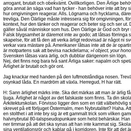
arrogant, brutalt och obekvämt. Ovillkorligen. Den Ärlige behö
göra annat än säga vad han tycker - han behöver inte att bry 
hur omgivningen reagerar. Alls. Lögnarna och hycklarna, däre
trevliga. Den Oärlige måste intressera sig för omgivningen, för
kontext, hur den tänker och reagerar och beter sig och ser ut. 
gäller såväl människor som hus. Den Oärlige är God och bryr 
Falsk blygsamhet är däremot inte av godo; att låtsas förringa s
skapelse, för att få den att verka ärligt redovisad är något ni s
verkar vara mästare på. Amerikaner låtsas inte att de är oparti
är motpartens sak att bevisa nackdelarna;
»I object, your hono
Svensken låtsas vara ärlig, och dubblar därigenom sin lögn.
Nej, det finns nog bara två sant Ärliga saker: napalm och spet
Ärlighet är brutalt och gör ont.
Jag knackar med handen på den luftmotståndiga nosen. Trev
osynkad låda. En mardröm att växla. Herregud, H har rätt.
H: Sann ärlighet märks inte. Ska det märkas att man är ärlig f
ljuga. Ärlighet är något av det falskaste som finns. Ta din skola
Arkitekturskolan. Förvisso ligger den som en rätt välbehövlig s
skrevet på ett förljuget Östermalm, men Nybrutalitet? Haha. Att
en stolthet i att inte bry sig är ett gammalt trick som vilken ga
halvnybrutal 80-talspseudopunkare som helst behärskar. Han
ner timmar på att det ska synas att han inte kammat sig. Skola
sina ventilationsrör och kablar gå i korridoren. Inte för att det ä