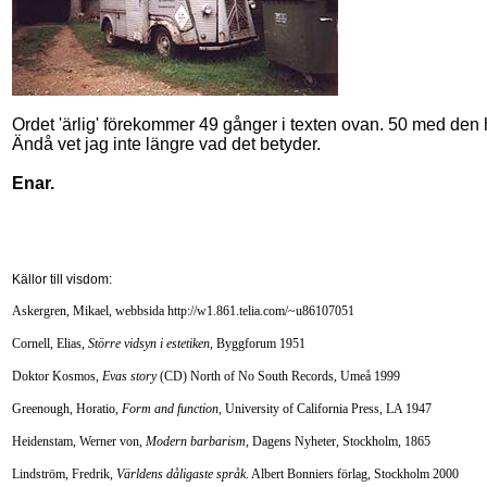
Ordet 'ärlig' förekommer 49 gånger i texten ovan. 50 med den 
Ändå vet jag inte längre vad det betyder.
Enar.
Källor till visdom:
Askergren, Mikael, webbsida http://w1.861.telia.com/~u86107051
Cornell, Elias,
Större vidsyn i estetiken
, Byggforum 1951
Doktor Kosmos,
Evas story
(CD) North of No South Records, Umeå 1999
Greenough, Horatio,
Form and function
, University of California Press, LA 1947
Heidenstam, Werner von,
Modern barbarism
, Dagens Nyheter, Stockholm, 1865
Lindström, Fredrik,
Världens dåligaste språk
. Albert Bonniers förlag, Stockholm 2000