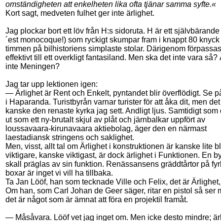
omständigheten att enkelheten lika ofta tjänar samma syfte.«
Kort sagt, medveten fulhet ger inte ärlighet.
Jag plockar bort ett löv från H:s sidoruta. H är ett självbärande
´est monocoque!) som ryckigt skumpar fram i knappt 80 knyck 
timmen på bilhistoriens simplaste stolar. Därigenom förpassas
effektivt till ett overkligt fantasiland. Men ska det inte vara så?
inte Meningen?
Jag tar upp lektionen igen:
— Ärlighet är Rent och Enkelt, pyntandet blir överflödigt. Se 
i Haparanda. Turistbyrån varnar turister för att åka dit, men det
kanske den renaste kyrka jag sett. Andligt ljus. Samtidigt som
ut som ett ny-brutalt skjul av plåt och järnbalkar uppfört av
loussavaara-kirunavaara aktiebolag, äger den en närmast
laestadiansk stringens och saklighet.
Men, visst, allt tal om Ärlighet i konstruktionen är kanske lite b
viktigare, kanske viktigast, är dock ärlighet i Funktionen. En 
skall präglas av sin funktion. Renässansens gräddtårtor på fy
boxar är inget vi vill ha tillbaka.
Ta Jan Lööf, han som tecknade Ville och Felix, det är Ärlighet,
Om han, som Carl Johan de Geer säger, ritar en pistol så ser 
det är något som är ämnat att föra en projektil framåt.
— Måsåvara. Lööf vet jag inget om. Men icke desto mindre; ärl