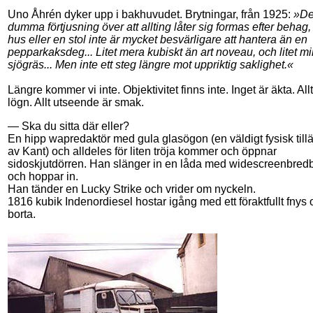
Uno Åhrén dyker upp i bakhuvudet. Brytningar, från 1925:
»D
dumma förtjusning över att allting låter sig formas efter behag, a
hus eller en stol inte är mycket besvärligare att hantera än en
pepparkaksdeg... Litet mera kubiskt än art noveau, och litet m
sjögräs... Men inte ett steg längre mot uppriktig saklighet.«
Längre kommer vi inte. Objektivitet finns inte. Inget är äkta. Allt 
lögn. Allt utseende är smak.
— Ska du sitta där eller?
En hipp wapredaktör med gula glasögon (en väldigt fysisk til
av Kant) och alldeles för liten tröja kommer och öppnar
sidoskjutdörren. Han slänger in en låda med widescreenbred
och hoppar in.
Han tänder en Lucky Strike och vrider om nyckeln.
1816 kubik Indenordiesel hostar igång med ett föraktfullt fnys 
borta.