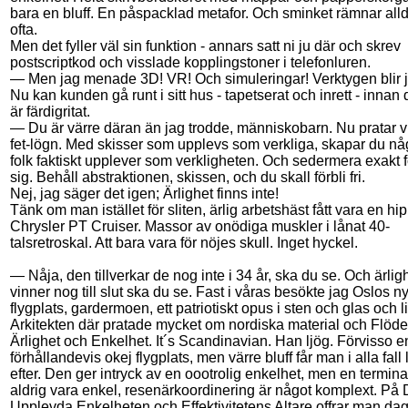
bara en bluff. En påspacklad metafor. Och sminket rämnar alld
ofta.
Men det fyller väl sin funktion - annars satt ni ju där och skrev
postscriptkod och visslade kopplingstoner i telefonluren.
— Men jag menade 3D! VR! Och simuleringar! Verktygen blir ju
Nu kan kunden gå runt i sitt hus - tapetserat och inrett - innan 
är färdigritat.
— Du är värre däran än jag trodde, människobarn. Nu pratar vi 
fet-lögn. Med skisser som upplevs som verkliga, skapar du n
folk faktiskt upplever som verkligheten. Och sedermera exakt 
sig. Behåll abstraktionen, skissen, och du skall förbli fri.
Nej, jag säger det igen; Ärlighet finns inte!
Tänk om man istället för sliten, ärlig arbetshäst fått vara en hip
Chrysler PT Cruiser. Massor av onödiga muskler i lånat 40-
talsretroskal. Att bara vara för nöjes skull. Inget hyckel.
— Nåja, den tillverkar de nog inte i 34 år, ska du se. Och ärlig
vinner nog till slut ska du se. Fast i våras besökte jag Oslos n
flygplats, gardermoen, ett patriotiskt opus i sten och glas och l
Arkitekten där pratade mycket om nordiska material och Flöd
Ärlighet och Enkelhet. It´s Scandinavian. Han ljög. Förvisso e
förhållandevis okej flygplats, men värre bluff får man i alla fall 
efter. Den ger intryck av en oootrolig enkelhet, men en termina
aldrig vara enkel, resenärkoordinering är något komplext. På
Upplevda Enkelheten och Effektivitetens Altare offrar man da