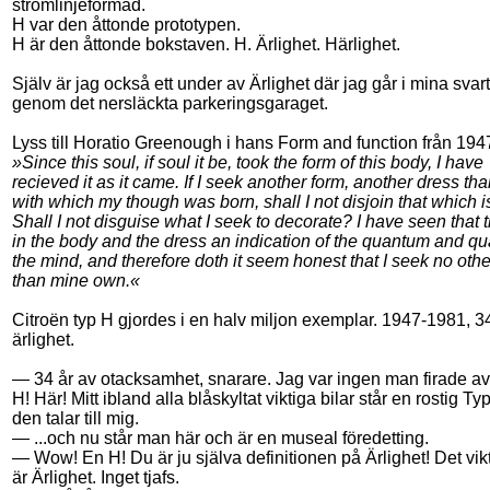
strömlinjeformad.
H var den åttonde prototypen.
H är den åttonde bokstaven. H. Ärlighet. Härlighet.
Själv är jag också ett under av Ärlighet där jag går i mina svar
genom det nersläckta parkeringsgaraget.
Lyss till Horatio Greenough i hans Form and function från 194
»Since this soul, if soul it be, took the form of this body, I have
recieved it as it came. If I seek another form, another dress tha
with which my though was born, shall I not disjoin that which 
Shall I not disguise what I seek to decorate? I have seen that t
in the body and the dress an indication of the quantum and qua
the mind, and therefore doth it seem honest that I seek no oth
than mine own.«
Citroën typ H gjordes i en halv miljon exemplar. 1947-1981, 3
ärlighet.
— 34 år av otacksamhet, snarare. Jag var ingen man firade av,
H! Här! Mitt ibland alla blåskyltat viktiga bilar står en rostig T
den talar till mig.
— ...och nu står man här och är en museal föredetting.
— Wow! En H! Du är ju själva definitionen på Ärlighet! Det vik
är Ärlighet. Inget tjafs.