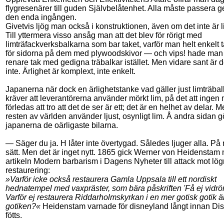
flygresenärer till guden Självbelåtenhet. Alla måste passera
den enda ingången.
Givetvis ljög man också i konstruktionen, även om det inte är li
Till yttermera visso ansåg man att det blev för rörigt med
limträfackverksbalkarna som bar taket, varför man helt enkelt 
för sidorna på dem med plywoodskivor — och vips! hade man 
renare tak med gedigna träbalkar istället. Men vidare sant är d
inte. Ärlighet är komplext, inte enkelt.
Japanerna när dock en ärlighetstanke vad gäller just limträbal
kräver att leverantörerna använder mörkt lim, på det att ingen
förledas att tro att det de ser är ett; det är en helhet av delar. 
resten av världen använder ljust, osynligt lim. Å andra sidan g
japanerna de oärligaste bilarna.
— Säger du ja. H låter inte övertygad. Således ljuger alla. På
sätt. Men det är inget nytt. 1865 gick Werner von Heidenstam
artikeln Modern barbarism i Dagens Nyheter till attack mot lög
restaurering:
»Varför icke också restaurera Gamla Uppsala till ett nordiskt
hednatempel med vaxpräster, som bära påskriften 'Få ej vidrö
Varför ej restaurera Riddarholmskyrkan i en mer gotisk gotik ä
gotiken?«
Heidenstam varnade för disneyland långt innan Di
fötts.