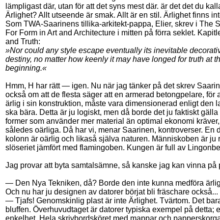
lämpligast där, utan för att det syns mest där. är det det du kall
Ärlighet? Allt utseende är smak. Allt är en stil. Ärlighet finns int
Som TWA-Saarinens tillika-arkitekt-pappa, Elier, skrev i The 
For Form in Art and Architecture i mitten på förra seklet. Kapit
and Truth:
»Nor could any style escape eventually its inevitable decorati
destiny, no matter how keenly it may have longed for truth at t
beginning.«
Hmm, H har rätt — igen. Nu när jag tänker på det skrev Saari
också om att de flesta säger att en armerad betongpelare, för a
ärlig i sin konstruktion, måste vara dimensionerad enligt den l
ska bära. Detta är ju logiskt, men då borde det ju faktiskt gälla a
former som använder mer material än optimal ekonomi kräver,
således oärliga. Då har vi, menar Saarinen, kontroverser. En 
kolonn är oärlig och likaså själva naturen. Människoben är ju 
slöseriet jämfört med flamingoben. Kungen är full av Lingonbe
Jag provar att byta samtalsämne, så kanske jag kan vinna på 
— Den Nya Tekniken, då? Borde den inte kunna medföra ärli
Och nu har ju designen av datorer börjat bli fräschare också...
— Tjafs! Genomskinlig plast är inte Ärlighet. Tvärtom. Det bar
bluffen. Överhuvudtaget är datorer typiska exempel på detta; 
enkelhet. Hela skrivbordsköret med mappar och papperskorgar