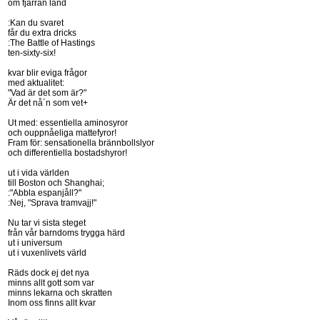
om fjärran land
:Kan du svaret
får du extra dricks
:The Battle of Hastings
ten-sixty-six!
kvar blir eviga frågor
med aktualitet:
"Vad är det som är?"
Är det nå´n som vet+
Ut med: essentiella aminosyror
och ouppnåeliga mattefyror!
Fram för: sensationella brännbollslyor
och differentiella bostadshyror!
ut i vida världen
till Boston och Shanghai;
:"Abbla espanjåll?"
:Nej, "Sprava tramvajj!"
Nu tar vi sista steget
från vår barndoms trygga härd
ut i universum
ut i vuxenlivets värld
Räds dock ej det nya
minns allt gott som var
minns lekarna och skratten
Inom oss finns allt kvar