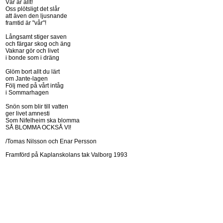
Vår är allt!
Oss plötsligt det slår
att även den ljusnande
framtid är "vår"!
Långsamt stiger saven
och färgar skog och äng
Vaknar gör och livet
i bonde som i dräng
Glöm bort allt du lärt
om Jante-lagen
Följ med på vårt intåg
i Sommarhagen
Snön som blir till vatten
ger livet amnesti
Som Nifelheim ska blomma
SÅ BLOMMA OCKSÅ VI!
/Tomas Nilsson och Enar Persson
Framförd på Kaplanskolans tak Valborg 1993