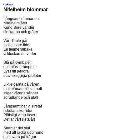
<
skrev
Nifelheim blommar
Långsamt rämnar nu
Nifelheim åter
Kung Bore vänder
sin kappa och gråter
Vårt Thule går
mot ljusare tider
En timme tillbaka
vi klockan nu vrider
Slå på cymbaler
och blås i trumpeter
Lyss till pekoral
utav skäggiga profeter
Likt eldarna på våren
maj månads första natt
stiger vårens sånger
sprudlande och glatt
Långsamt har vi stretat
i skolans korridor
Plötsligt vi nu inser:
Det är vårt sista år!
Snart är det slut
med att räcka upp hand
och svara på frågor