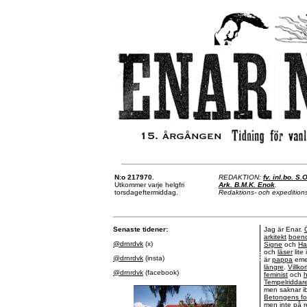
N:o 217970.
REDAKTION:
fv. inl.bo. S.
Utkommer varje helgfri
Ark. B.M.K. Enok
.
torsdageftermiddag.
Redaktions- och expeditions
Senaste tidener:
Jag är Enar.
arkitekt
boen
@drnrdvk
(x)
Signe
och
Ha
och
läser
lite
@drnrdvk
(insta)
är
pappa
eme
längre
.
Villko
@drnrdvk
(facebook)
feminist
och
Tempelriddar
men saknar i
Betongens fo
men inte på r