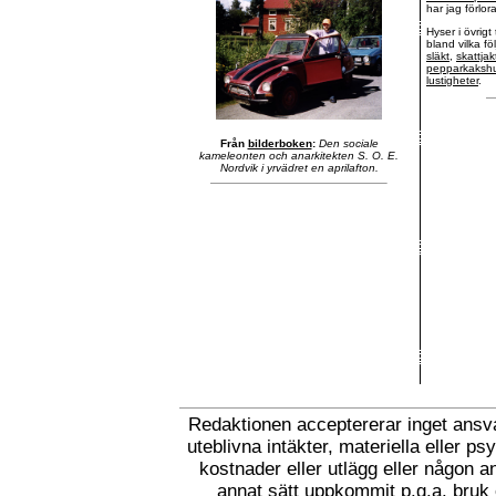
har jag förlora
Hyser i
övrigt
bland vilka f
släkt
,
skattjak
pepparkaksh
lustigheter
.
Från
bilderboken
:
Den sociale
kameleonten och anarkitekten S. O. E.
Nordvik i yrvädret en aprilafton.
Redaktionen acceptererar inget ansva
uteblivna intäkter, materiella eller p
kostnader eller utlägg eller någon an
annat sätt uppkommit p.g.a. bruk e