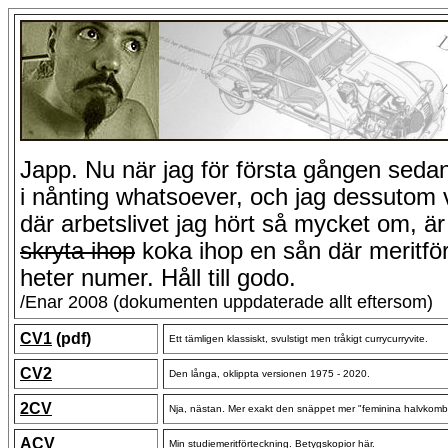
Japp. Nu när jag för första gången sedan 
i nånting whatsoever, och jag dessutom v
där arbetslivet jag hört så mycket om, är 
skryta ihop
koka ihop en sån där meritför
heter numer. Håll till godo.
/Enar 2008 (dokumenten uppdaterade allt eftersom)
CV1
(pdf)
Ett tämligen klassiskt, svulstigt men tråkigt currycurryvite.
CV2
Den långa, oklippta versionen 1975 - 2020.
2CV
Nja, nästan. Mer exakt den snäppet mer "feminina halvkomb
ACV
Min studiemeritförteckning.
Betygskopior här
.