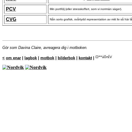
PCV
Min portfölj (eller stresskoffert, som vi norrmän säger).
CVG
Nån sorts grafisk, svårtydd representation av mitt liv så här l
Gör som Davina Claire, avreagera dig i motboken.
<
om enar
|
lagbok
|
motbok
|
bilderbok
|
kontakt
|