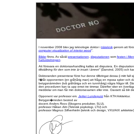
I november 2008 blev jag teknologie doktor i
träteknik
genom att förs
computer visualization of interior wood
"
.
Bilder
finns. Av såväl
presentationen
,
disputationen
som
festen i Men
hattutdelningen
.
Att försvara en doktorsavhandling kallas att disputera. En disputation
tillställning för den som inte är insatt i ämnet"
(Danvind, 2005) och kan 
Doktoranden presenterar först hur denne tillbringat dessa (i mitt fall 
f�låt opponenten (en gråhårig man) att fråga en massa saker och däref
betygsnämnden (två gråhåriga och en tunnhårig) några frågor till. Där
den proceduren kan ta upp emot tre timmar. Därefter sker en överl
meddelar om man får min doktorsexamen eller inte. Oavsett så blir de
Opponent var professor em.
Jerker Lundequist
från KTH Arkitektur.
Betygsn�mnden bestod av
docent
Anders Roos
(Skogens produkter, SLU),
professor
Håkan Alm
(Teknisk psykologi, LTU) och
professor
Magnus Silfverhielm
(teknik och design, VXU/AIX arkitekter)