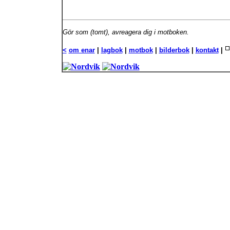
Gör som (tomt), avreagera dig i motboken.
<
om enar
|
lagbok
|
motbok
|
bilderbok
|
kontakt
|