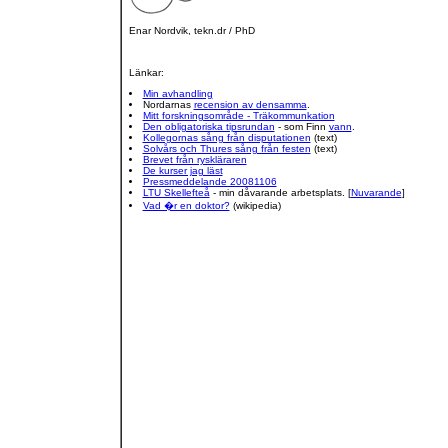
Enar Nordvik, tekn.dr / PhD
Länkar:
Min avhandling
Nordarnas
recension av densamma
.
Mitt forskningsområde - Träkommunkation
Den obligatoriska tipsrundan
- som Finn
vann
.
Kollegornas sång från disputationen
(text)
Solvårs och Thures sång från festen
(text)
Brevet från ryskläraren
De kurser jag läst
Pressmeddelande 20081106
LTU Skellefteå
- min dåvarande arbetsplats. [
Nuvarande
]
Vad �r en doktor?
(wikipedia)