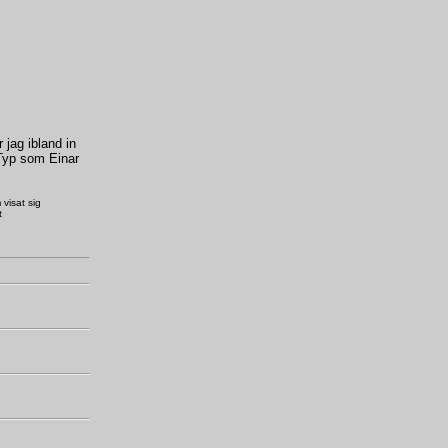
 jag ibland in
Typ som Einar
 visat sig
t