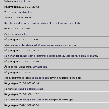
Vi har köpt
ett litet hus
.
Kågevägen
2013-01-07 20:42
2012 års pepparkakshus
.
enar
2012-08-16 21:29
Kanske inte det bästa resultatet i Norsjö IF:s historia, men icke förty
.
enar
2011-12-11 23:07
Årets pepparkakshus
.
Kågevägen
2011-04-14 18:28
Okej,
då gäller det att jag och lillebror tar oss i mål om ett år
, då.
Kågevägen
2010-12-12 23:54
Numer är det barnen som bestämmer pepparkakshus. Men jag får hjälpa till iallafall
.
Kågevägen
2010-08-01 22:10
Äntligen fick Signe möta
Sinnataggen
.
Kågevägen
2010-07-13 19:57
Jag är fortfarande gift med
en socionom
(även om datorn glömt det).
Kågevägen
2010-04-23 00:46
Nu finns
all status på samma ställe
.
Kågevägen
2010-01-06 14:52
Nu är
min släkts brokiga blad och rötter
äntligen på nätet igen.
Kågevägen
2009-12-09 00:34