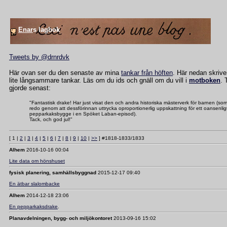
Enar
s lagbok
Tweets by @drnrdvk
Här ovan ser du den senaste av mina
tankar från höften
. Här nedan skriver
lite långsammare tankar. Läs om du ids och gnäll om du vill i
motboken
. 
gjorde senast:
"Fantastisk drake! Har just visat den och andra historiska mästerverk för barnen (som
redo genom att dessförinnan uttrycka oproportionerlig uppskattning för ett oansenlig
pepparkaksbygge i en Spöket Laban-episod).
Tack, och god jul!"
[ 1 |
2
|
3
|
4
|
5
|
6
|
7
|
8
|
9
|
10
|
>>
] #1818-1833/1833
Alhem
2016-10-16 00:04
Lite data om hönshuset
fysisk planering, samhällsbyggnad
2015-12-17 09:40
En ätbar slalombacke
Alhem
2014-12-18 23:06
En pepparkaksdrake
.
Planavdelningen, bygg- och miljökontoret
2013-09-16 15:02