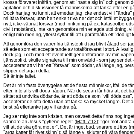
krossa försvaret inifrån, genom att "nästla sig in" och genom d
agitation och diskussioner få människorna att tänka efter en gån
Dock har jag nu funnit att emedan jag icke endast vill "ändra" 
militära försvar, utan helt enkelt riva ner det och istället bygga 
nytt, icke-väpnat försvar (med inriktning på ex. katastrofbered
civilt motstånd), inte kan genomföra min erlagda utbildning, vi
enligt min mening, ytterst syftar till att upprätthålla ett "dödligt 
Att genomföra den vapenfria tjänsteplikt jag blivit ålagd ser ja
således som ett accepterande av totalförsvaret i stort. Allvarlig
dock jag, i och med ett eventuellt genomförande av min vapen
tjänsteplikt, skulle signalera till min omvärld - som jag ser det -
accepterar att vi har ett "försvar" som dödar, så länge jag, per
slipper deltaga i detta.
Så är inte fallet.
Det är min fasta övertygelse att de flesta människor, ifall de tä
efter, inte alls vill döda någon. När de sedan får höra att det b
sättet att undvika dödande, är att döda de som "vill döda oss",
accepterar de ofta detta utan att tänka så mycket längre. Det 
brist på eftertanke jag vill ändra på.
Jag ser mig inte som kristen, men oavsett detta finns nog inge
sannare än Jesus "gyllene regel" (
Matt. 7:12
); "gör mot andra 
vill att de ska göra mot er". Det är inget bud, snarare ett tips (
"arga katter får rivet skinn"); så länge vi skjuter på våra fiender