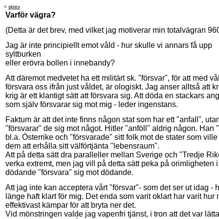
<
skrev
Varför vägra?
(Detta är det brev, med vilket jag motiverar min totalvägran 9
Jag är inte principiellt emot våld - hur skulle vi annars få upp
syltburken
eller erövra bollen i innebandy?
Att däremot medvetet ha ett militärt sk. "försvar", för att med vå
försvara oss ifrån just våldet, är ologiskt. Jag anser alltså att k
krig är ett klantigt sätt att försvara sig. Att döda en stackars ang
som själv försvarar sig mot mig - leder ingenstans.
Faktum är att det inte finns någon stat som har ett "anfall", utan
"försvarar" de sig mot något. Hitler "anföll" aldrig någon. Han 
bl.a. Österrike och "försvarade" sitt folk mot de stater som ville
dem att erhålla sitt välförtjänta "lebensraum".
Att på detta sätt dra paralleller mellan Sverige och "Tredje Rik
verka extremt, men jag vill på detta sätt peka på orimligheten i
dödande "försvara" sig mot dödande.
Att jag inte kan acceptera vårt "försvar"- som det ser ut idag - 
länge haft klart för mig. Det enda som varit oklart har varit hur
effektivast kämpar för att bryta ner det.
Vid mönstringen valde jag vapenfri tjänst, i tron att det var lätta