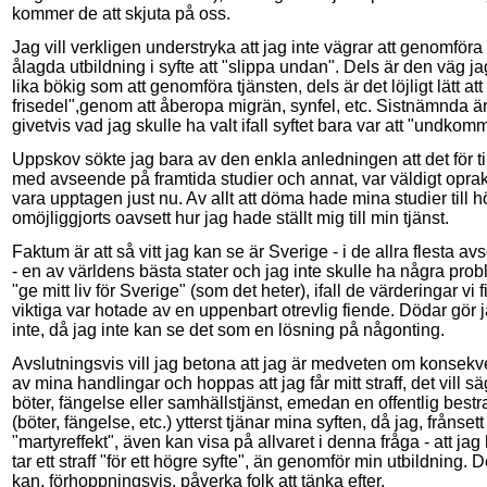
kommer de att skjuta på oss.
Jag vill verkligen understryka att jag inte vägrar att genomföra
ålagda utbildning i syfte att "slippa undan". Dels är den väg ja
lika bökig som att genomföra tjänsten, dels är det löjligt lätt att 
frisedel",genom att åberopa migrän, synfel, etc. Sistnämnda ä
givetvis vad jag skulle ha valt ifall syftet bara var att "undkom
Uppskov sökte jag bara av den enkla anledningen att det för till
med avseende på framtida studier och annat, var väldigt oprakt
vara upptagen just nu. Av allt att döma hade mina studier till 
omöjliggjorts oavsett hur jag hade ställt mig till min tjänst.
Faktum är att så vitt jag kan se är Sverige - i de allra flesta a
- en av världens bästa stater och jag inte skulle ha några prob
"ge mitt liv för Sverige" (som det heter), ifall de värderingar vi 
viktiga var hotade av en uppenbart otrevlig fiende. Dödar gör 
inte, då jag inte kan se det som en lösning på någonting.
Avslutningsvis vill jag betona att jag är medveten om konsek
av mina handlingar och hoppas att jag får mitt straff, det vill s
böter, fängelse eller samhällstjänst, emedan en offentlig bestr
(böter, fängelse, etc.) ytterst tjänar mina syften, då jag, frånsett
"martyreffekt", även kan visa på allvaret i denna fråga - att jag 
tar ett straff "för ett högre syfte", än genomför min utbildning. D
kan, förhoppningsvis, påverka folk att tänka efter.