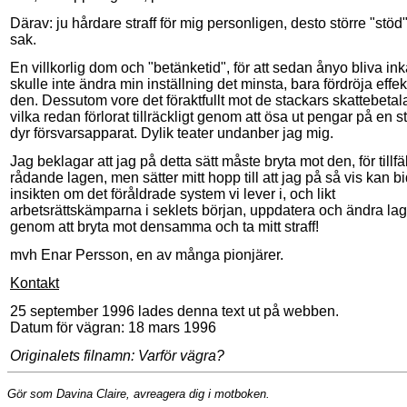
Därav: ju hårdare straff för mig personligen, desto större "stöd"
sak.
En villkorlig dom och "betänketid", för att sedan ånyo bliva ink
skulle inte ändra min inställning det minsta, bara fördröja effe
den. Dessutom vore det föraktfullt mot de stackars skattebetal
vilka redan förlorat tillräckligt genom att ösa ut pengar på en s
dyr försvarsapparat. Dylik teater undanber jag mig.
Jag beklagar att jag på detta sätt måste bryta mot den, för tillfäl
rådande lagen, men sätter mitt hopp till att jag på så vis kan bid
insikten om det föråldrade system vi lever i, och likt
arbetsrättskämparna i seklets början, uppdatera och ändra la
genom att bryta mot densamma och ta mitt straff!
mvh Enar Persson, en av många pionjärer.
Kontakt
25 september 1996 lades denna text ut på webben.
Datum för vägran: 18 mars 1996
Originalets filnamn: Varför vägra?
Gör som Davina Claire, avreagera dig i motboken.