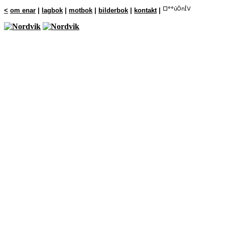
<
om enar
|
lagbok
|
motbok
|
bilderbok
|
kontakt
|