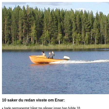
10 saker du redan visste om Enar:
• hade permanentat håret tre gånger innan han fyllde 18.