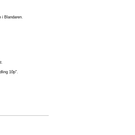
 i Blandaren.
t.
dling 10p".