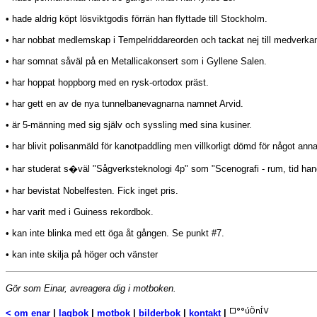
• hade aldrig köpt lösviktgodis förrän han flyttade till Stockholm.
• har nobbat medlemskap i Tempelriddareorden och tackat nej till medverkan
• har somnat såväl på en Metallicakonsert som i Gyllene Salen.
• har hoppat hoppborg med en rysk-ortodox präst.
• har gett en av de nya tunnelbanevagnarna namnet Arvid.
• är 5-männing med sig själv och
syssling med sina kusiner.
• har blivit polisanmäld för kanotpaddling men villkorligt dömd för något anna
• har studerat s�väl "Sågverksteknologi 4p" som "Scenografi - rum, tid han
• har bevistat Nobelfesten. Fick inget pris.
• har varit med i Guiness rekordbok.
• kan inte blinka med ett öga åt gången. Se punkt #7.
• kan inte skilja på höger och vänster
Gör som Einar, avreagera dig i motboken.
<
om enar
|
lagbok
|
motbok
|
bilderbok
|
kontakt
|