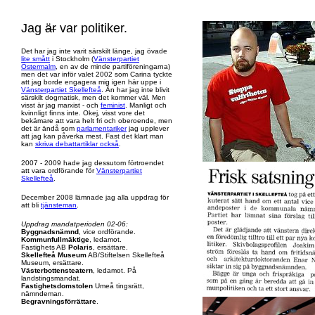
Jag
är
var politiker.
Det har jag inte varit särskilt länge, jag övade
lite smått
i Stockholm (
Vänsterpartiet
Östermalm
, en av de minde partiföreningarna)
men det var inför valet 2002 som Carina tyckte
att jag borde engagera mig igen här uppe i
Vänsterpartiet Skellefteå
. Än har jag inte blivit
särskilt dogmatisk, men det kommer väl. Men
visst är jag marxist - och
feminist
. Manligt och
kvinnligt finns inte. Okej, visst vore det
bekämare att vara helt fri och oberoende, men
det är ändå som
parlamentariker
jag upplever
att jag kan påverka mest. Fast det klart man
kan
skriva debattartiklar också
.
2007 - 2009 hade jag dessutom förtroendet
att vara ordförande för
Vänsterpartiet
Skellefteå
.
December 2008 lämnade jag alla uppdrag för
att bli
tjänsteman
.
Uppdrag mandatperioden 02-06:
Byggnadsnämnd
, vice ordförande.
Kommunfullmäktige
, ledamot.
Fastighets AB
Polaris
, ersättare.
Skellefteå Museum
AB/Stiftelsen Skellefteå
Museum, ersättare.
Västerbottensteatern
, ledamot. På
landstingsmandat.
Fastighetsdomstolen
Umeå tingsrätt,
nämndeman.
Begravningsförrättare
.