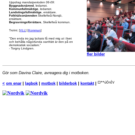
Uppdrag mandatperioden 06-09:
Byggnadsnämnd
, ledamot.
Kommunfullmäktige
, ledamot.
Landstingsfullmäktige
, ersättare.
Folkhälsonämnden
Skellefteå-Norsjö,
ersättare.
Begravningsförrättare
, Skellefteå kommun.
TroInt: [
VLL
] [
Kommun
]
"Den enda tro jag lyckats få med mig ut i livet
och behålla någorlunda oanfrätt är den på en
demokratisk socialism."
- Torgny Lindgren.
fler bilder
Gör som Davina Claire, avreagera dig i motboken.
<
om enar
|
lagbok
|
motbok
|
bilderbok
|
kontakt
|