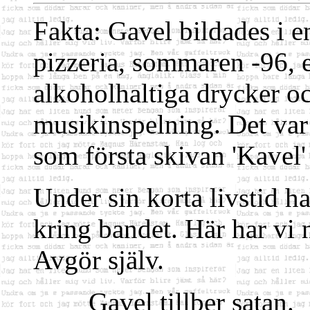
Fakta: Gavel bildades i e
pizzeria, sommaren -96, 
alkoholhaltiga drycker o
musikinspelning. Det var d
som första skivan 'Kavel'
Under sin korta livstid h
kring bandet. Här har vi 
Avgör själv.
Gavel tillber satan.