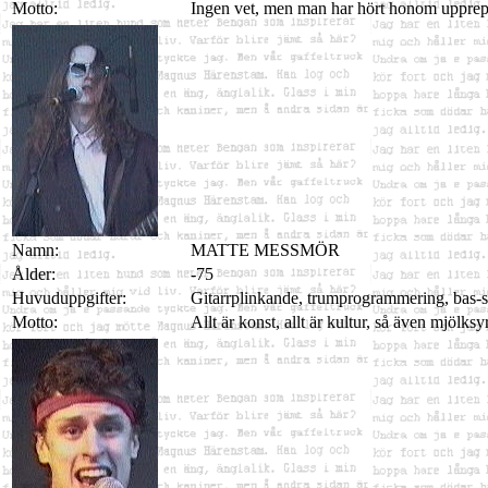
Motto:
Ingen vet, men man har hört honom upprepa o
Namn:
MATTE MESSMÖR
Ålder:
-75
Huvuduppgifter:
Gitarrplinkande, trumprogrammering, bas-sp
Motto:
Allt är konst, allt är kultur, så även mjölksy