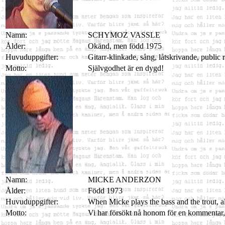
Namn:
SCHYMOZ VASSLE
Ålder:
Okänd, men född 1975
Huvuduppgifter:
Gitarr-klinkade, sång, låtskrivande, public 
Motto:
Självgodhet är en dygd!
Namn:
MICKE ANDERZON
Ålder:
Född 1973
Huvuduppgifter:
When Micke plays the bass and the trout, all
Motto:
Vi har försökt nå honom för en kommentar, 