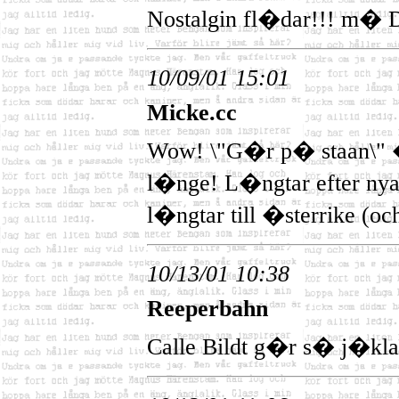
Nostalgin fl�dar!!! m
10/09/01 15:01
Micke.cc
Wow! \"G�r p� staan\" �
l�nge! L�ngtar efter nya 
l�ngtar till �sterrike (och
10/13/01 10:38
Reeperbahn
Calle Bildt g�r s� j�kla