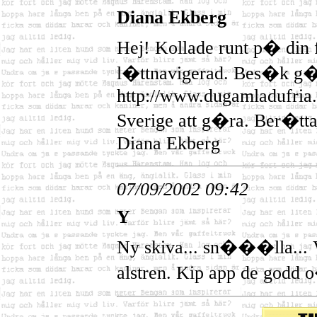
Diana Ekberg
Hej! Kollade runt p� din 
l�ttnavigerad. Bes�k g
http://www.dugamladufri
Sverige att g�ra. Ber�tt
Diana Ekberg
07/09/2002 09:42
Y
Ny skiva... sn���lla... 
alstren. Kip app de godd 