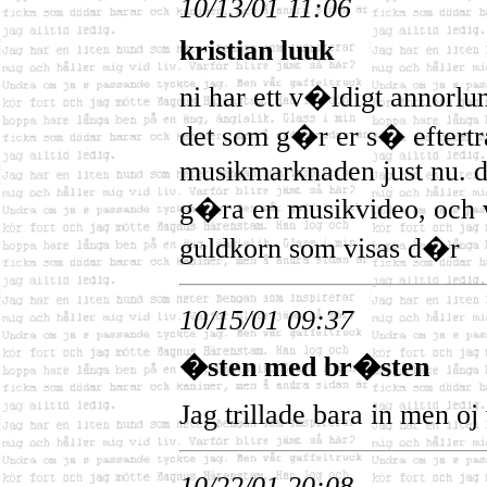
10/13/01 11:06
kristian luuk
ni har ett v�ldigt annorl
det som g�r er s� eftert
musikmarknaden just nu. de
g�ra en musikvideo, och 
guldkorn som visas d�r
10/15/01 09:37
�sten med br�sten
Jag trillade bara in men 
10/22/01 20:08