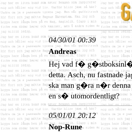
04/30/01 00:39
Andreas
Hej vad f� g�stboksinl�
detta. Asch, nu fastnade
ska man g�ra n�r denna
en s� utomordentligt?
05/01/01 20:12
Nop-Rune