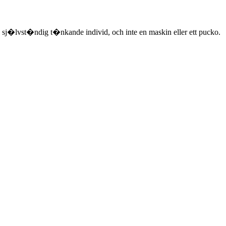
 sj�lvst�ndig t�nkande individ, och inte en maskin eller ett pucko.