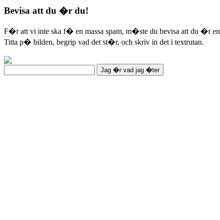
Bevisa att du �r du!
F�r att vi inte ska f� en massa spam, m�ste du bevisa att du �r en
Titta p� bilden, begrip vad det st�r, och skriv in det i textrutan.