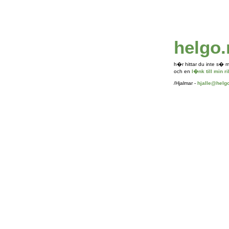
helgo.
h�r hittar du inte s�
och en
l�nk till min r
/Hjalmar -
hjalle@helgo