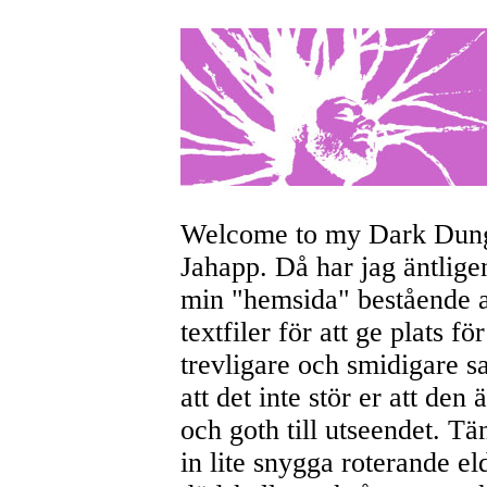
Welcome to my Dark Dun
Jahapp. Då har jag äntlige
min "hemsida" bestående a
textfiler för att ge plats fö
trevligare och smidigare s
att det inte stör er att den
och goth till utseendet. Tä
in lite snygga roterande el