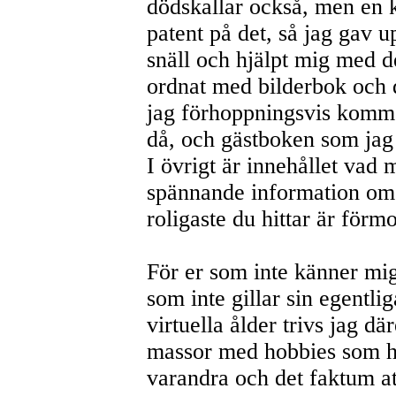
dödskallar också, men en k
patent på det, så jag gav 
snäll och hjälpt mig med 
ordnat med bilderbok och 
jag förhoppningsvis komme
då, och gästboken som jag v
I övrigt är innehållet vad 
spännande information o
roligaste du hittar är förm
För er som inte känner mig 
som inte gillar sin egentl
virtuella ålder trivs jag d
massor med hobbies som h
varandra och det faktum a