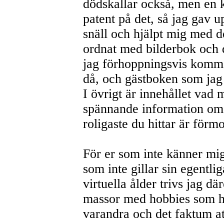
dödskallar också, men en k
patent på det, så jag gav 
snäll och hjälpt mig med 
ordnat med bilderbok och 
jag förhoppningsvis komme
då, och gästboken som jag v
I övrigt är innehållet vad 
spännande information o
roligaste du hittar är förm
För er som inte känner mig 
som inte gillar sin egentl
virtuella ålder trivs jag d
massor med hobbies som h
varandra och det faktum a