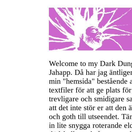
Welcome to my Dark Dun
Jahapp. Då har jag äntlige
min "hemsida" bestående a
textfiler för att ge plats fö
trevligare och smidigare s
att det inte stör er att den
och goth till utseendet. Tä
in lite snygga roterande el