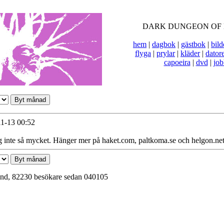
DARK DUNGEON OF
hem
|
dagbok
|
gästbok
|
bild
flyga
|
prylar
|
kläder
|
dator
capoeira
|
dvd
|
job
1-13 00:52
jag inte så mycket. Hänger mer på haket.com, paltkoma.se och helgon.net
nd, 82230 besökare sedan 040105