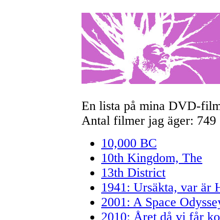
En lista på mina DVD-film
Antal filmer jag äger: 749
10,000 BC
10th Kingdom, The
13th District
1941: Ursäkta, var är
2001: A Space Odysse
2010: Året då vi får ko