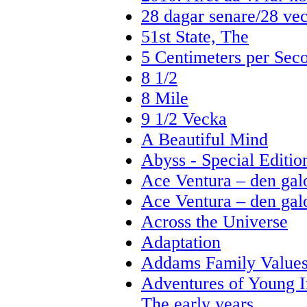
28 dagar senare/28 ve
51st State, The
5 Centimeters per Sec
8 1/2
8 Mile
9 1/2 Vecka
A Beautiful Mind
Abyss - Special Editio
Ace Ventura – den gal
Ace Ventura – den galo
Across the Universe
Adaptation
Addams Family Value
Adventures of Young I
The early years