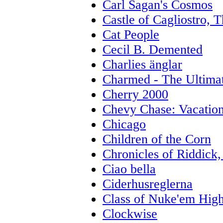
Carl Sagan's Cosmos
Castle of Cagliostro, 
Cat People
Cecil B. Demented
Charlies änglar
Charmed - The Ultima
Cherry 2000
Chevy Chase: Vacation
Chicago
Children of the Corn
Chronicles of Riddick,
Ciao bella
Ciderhusreglerna
Class of Nuke'em Hig
Clockwise