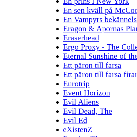
En prins i New York
En sen kväll på McCoo
En Vampyrs bekännels
Eragon & Apornas Pla
Eraserhead
Ergo Proxy - The Coll
Eternal Sunshine of th
Ett päron till farsa
Ett päron till farsa firar
Eurotrip
Event Horizon
Evil Aliens
Evil Dead, The
Evil Ed
eXistenZ