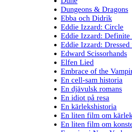
Dune
Dungeons & Dragons
Ebba och Didrik
Eddie Izzard: Circle
Eddie Izzard: Definite 
Eddie Izzard: Dressed 
Edward Scissorhands
Elfen Lied
Embrace of the Vampi
En cell-sam historia
En djävulsk romans
En idiot på resa
En kärlekshistoria
En liten film om kärle
En liten film om konst