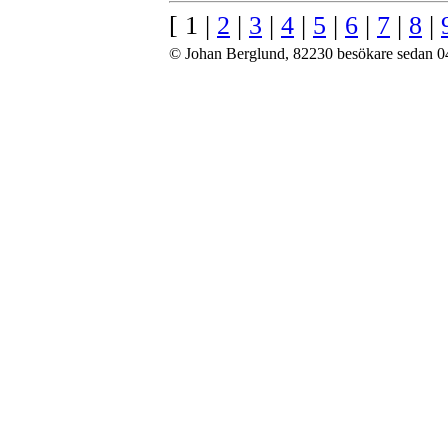
[ 1 |
2
|
3
|
4
|
5
|
6
|
7
|
8
|
© Johan Berglund, 82230 besökare sedan 