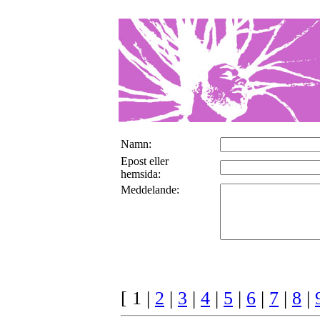
Namn:
Epost eller
hemsida:
Meddelande:
[ 1 |
2
|
3
|
4
|
5
|
6
|
7
|
8
|