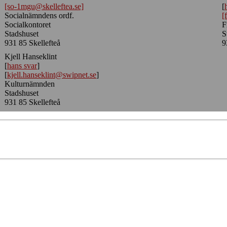
[so-1mgu@skelleftea.se]
[
Socialnämndens ordf.
[
Socialkontoret
F
Stadshuset
S
931 85 Skellefteå
9
Kjell Hanseklint
[
hans svar
]
[
kjell.hanseklint@swipnet.se
]
Kulturnämnden
Stadshuset
931 85 Skellefteå