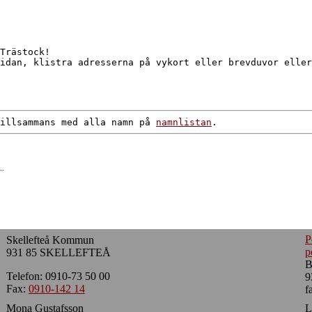
Trästock!
idan, klistra adresserna på vykort eller brevduvor eller
illsammans med alla namn på
namnlistan
.
..
P
Skellefteå Kommun
p
931 85 SKELLEFTEÅ
B
Telefon: 0910-73 50 00
9
Fax:
0910-142 14
f
Mona Gustafsson
L