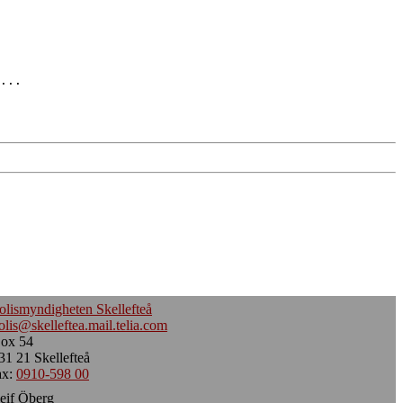
...
olismyndigheten Skellefteå
olis@skelleftea.mail.telia.com
ox 54
31 21 Skellefteå
ax:
0910-598 00
eif Öberg