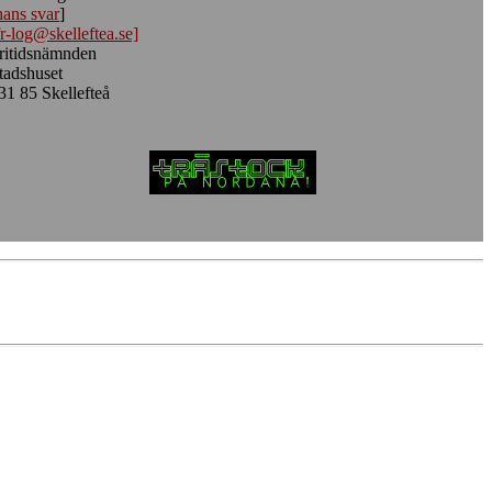
hans svar
]
fr-log@skelleftea.se]
ritidsnämnden
tadshuset
31 85 Skellefteå