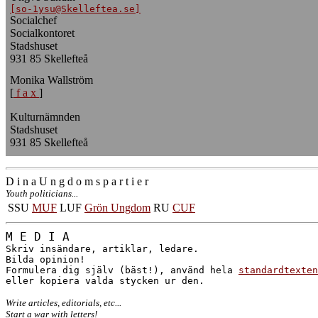
[so-1ysu@Skelleftea.se]
Socialchef
Socialkontoret
Stadshuset
931 85 Skellefteå
Monika Wallström
[
f a x
]
Kulturnämnden
Stadshuset
931 85 Skellefteå
D i n a U n g d o m s p a r t i e r
Youth politicians...
SSU
MUF
LUF
Grön Ungdom
RU
CUF
M E D I A
Skriv insändare, artiklar, ledare.
Bilda opinion!
Formulera dig själv (bäst!), använd hela
standardtexten
eller kopiera valda stycken ur den.
Write articles, editorials, etc...
Start a war with letters!