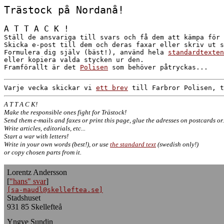
Trästock på Nordanå!
A T T A C K !
Ställ de ansvariga till svars och få dem att kämpa för 
Skicka e-post till dem och deras faxar eller skriv ut s
Formulera dig själv (bäst!), använd hela
standardtexten
eller kopiera valda stycken ur den.
Framförallt är det
Polisen
som behöver påtryckas...
Varje vecka skickar vi
ett brev
till Farbror Polisen, t
A T T A C K!
Make the responsible ones fight for Trästock!
Send them e-mails and faxes or print this page, glue the adresses on postcards or.
Write articles, editorials, etc...
Start a war with letters!
Write in your own words (best!), or use
the standard text
(swedish only!)
or copy chosen parts from it.
Lorentz Andersson
[
"hans" svar
]
[sa-maudl@skelleftea.se]
Stadshuset
931 85 Skellefteå
Yngve Sundin