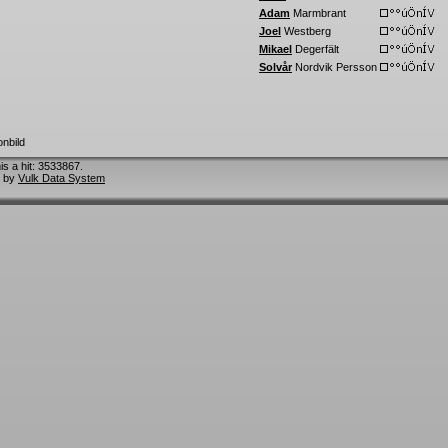
Adam
Marmbrant
Joel
Westberg
Mikael
Degerfält
Solvår
Nordvik Persson
his a hit: 3533867.
 by
Vulk Data System