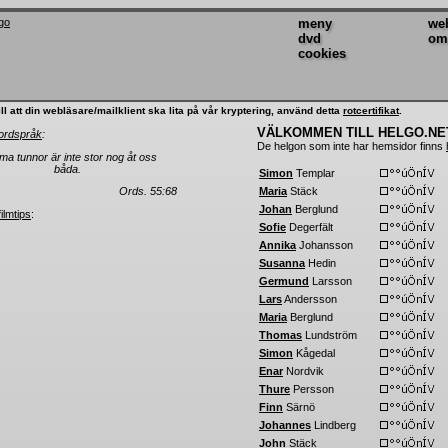
meny
we
dvd
om
cookies
ll att din webläsare/mailklient ska lita på vår kryptering, använd detta
rotcertifikat
.
VÄLKOMMEN TILL HELGO.NE
ordspråk
:
De helgon som inte har hemsidor finns
a tunnor är inte stor nog åt oss
båda.
Simon
Templar
Ords. 55:68
Maria
Stäck
Johan
Berglund
filmtips
:
Sofie
Degerfält
Annika
Johansson
Susanna
Hedin
Germund
Larsson
Lars
Andersson
Maria
Berglund
Thomas
Lundström
Simon
Kågedal
Enar
Nordvik
Thure
Persson
Finn
Särnö
Johannes
Lindberg
John
Stäck