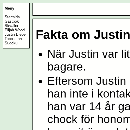
Meny
Startsida
Gästbok
Skvaller
Fakta om Justin
Elijah Wood
Justin Bieber
Topplistan
Sudoku
När Justin var l
bagare.
Eftersom Justin
han inte i konta
han var 14 år g
chock för hono