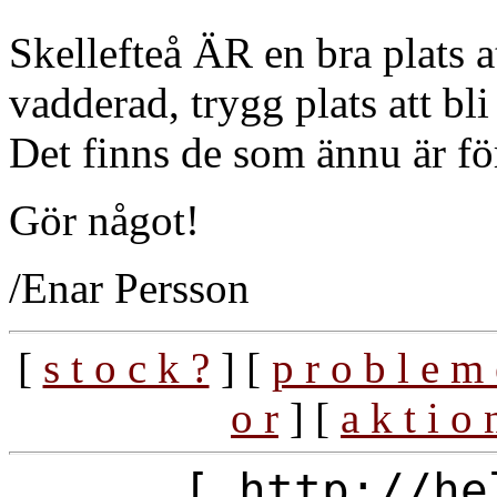
Skellefteå ÄR en bra plats a
vadderad, trygg plats att bli 
Det finns de som ännu är fö
Gör något!
/Enar Persson
[
s t o c k ?
] [
p r o b l e m 
o r
] [
a k t i o 
[ http://he