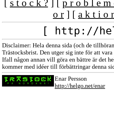
[
s t o c k ?
] [
p r o b l e m 
o r
] [
a k t i o 
[ http://he
Disclaimer: Hela denna sida (och de tillhöran
Trästocksbrist. Den utger sig inte för att vara 
Ifall någon annan vill göra en bättre är det h
kommer med idéer till förbättringar denna si
Enar Persson
http://helgo.net/enar