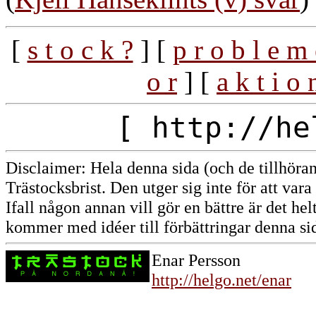
[
s t o c k ?
] [
p r o b l e m 
o r
] [
a k t i o 
[ http://he
Disclaimer: Hela denna sida (och de tillhöran
Trästocksbrist. Den utger sig inte för att vara 
Ifall någon annan vill gör en bättre är det hel
kommer med idéer till förbättringar denna si
Enar Persson
http://helgo.net/enar