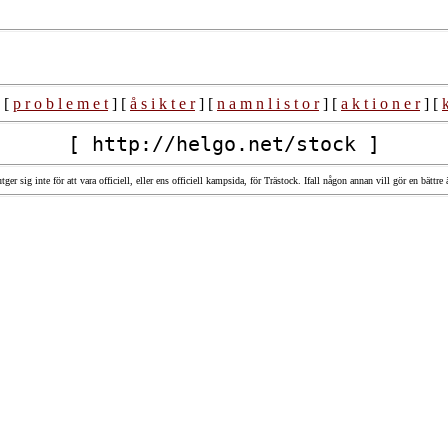
 [
p r o b l e m e t
] [
å s i k t e r
] [
n a m n l i s t o r
] [
a k t i o n e r
] [
k
[ http://helgo.net/stock ]
ger sig inte för att vara officiell, eller ens officiell kampsida, för Trästock. Ifall någon annan vill gör en bätt