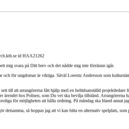
arch.kth.se id HAA21262
ett mig svara på Ditt brev och det nådde mig inte förrännn igår.
mar och för ungdomar är viktiga. Såväl Lorentz Andersson som kulturn
i sett till att arrangörerna fått hjälp med en heltidsanställd projektled
r ärendet hos Polisen, som Du vet ska bevilja tillstånd. Arrangörerna har
oroliga för möjligheten att hålla ordning. På måndag ska bland annat jag
r detsamma, så hoppas jag att vi kan hitta en alternativ spelplats, som 