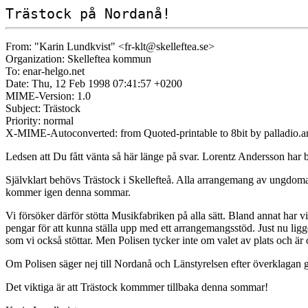
Trästock på Nordanå!
From: "Karin Lundkvist" <fr-klt@skelleftea.se>
Organization: Skelleftea kommun
To: enar-helgo.net
Date: Thu, 12 Feb 1998 07:41:57 +0200
MIME-Version: 1.0
Subject: Trästock
Priority: normal
X-MIME-Autoconverted: from Quoted-printable to 8bit by palladio.
Ledsen att Du fått vänta så här länge på svar. Lorentz Andersson har b
Självklart behövs Trästock i Skellefteå. Alla arrangemang av ungdo
kommer igen denna sommar.
Vi försöker därför stötta Musikfabriken på alla sätt. Bland annat har v
pengar för att kunna ställa upp med ett arrangemangsstöd. Just nu ligge
som vi också stöttar. Men Polisen tycker inte om valet av plats och är 
Om Polisen säger nej till Nordanå och Länstyrelsen efter överklagan gö
Det viktiga är att Trästock kommmer tillbaka denna sommar!