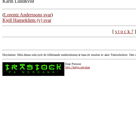
Karin Lundkvist
(
Lorentz Anderssons svar
)
Kjell Hanseklints (v) svar
[
s t o c k ?
]
Disclaimer: Hela denna sida (och de tillhörande undersidorna) är bara ett resultat av akut Trästocksbrist. Den ut
Enar Persson
http://helgo.net/enar