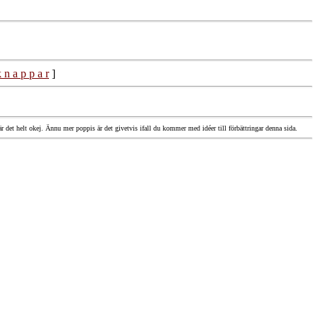
 n a p p a r
]
re är det helt okej. Ännu mer poppis är det givetvis ifall du kommer med idéer till förbättringar denna sida.