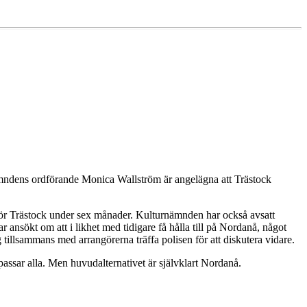
ämndens ordförande Monica Wallström är angelägna att Trästock
are för Trästock under sex månader. Kulturnämnden har också avsatt
 ansökt om att i likhet med tidigare få hålla till på Nordanå, något
 tillsammans med arrangörerna träffa polisen för att diskutera vidare.
passar alla. Men huvudalternativet är självklart Nordanå.